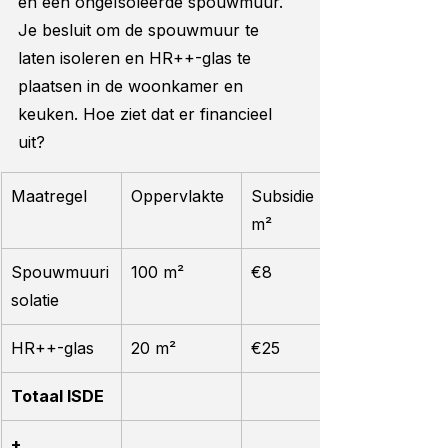
en een ongeïsoleerde spouwmuur. 
Je besluit om de spouwmuur te 
laten isoleren en HR++-glas te 
plaatsen in de woonkamer en 
keuken. Hoe ziet dat er financieel 
uit?
Maatregel
Oppervlakte
Subsidie per 
m²
Spouwmuuri
100 m²
€8
solatie
HR++-glas
20 m²
€25
Totaal ISDE
+ 